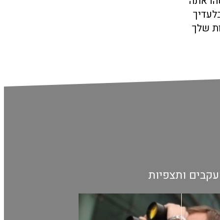
הו אתה
לעדיך
ות שלך
קבים ותצפיות